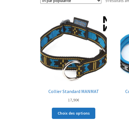
9 résultats af
Collier Standard MANMAT
C
17,90
€
Ce
Choix des options
produit
a