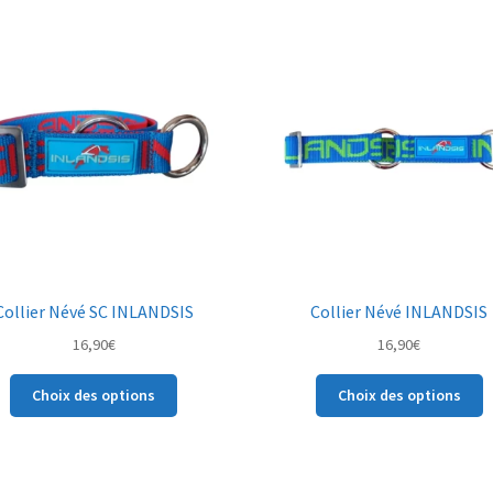
variations.
L
Les
o
options
p
peuvent
ê
être
c
choisies
s
sur
la
la
p
page
d
du
p
produit
Collier Névé SC INLANDSIS
Collier Névé INLANDSIS
16,90
€
16,90
€
Ce
C
Choix des options
Choix des options
produit
p
a
a
plusieurs
p
variations.
v