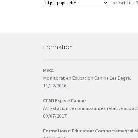
Les
9 résultats af
options
peuvent
être
choisies
sur
la
Formation
page
du
produit
MEC1
Monitorat en Education Canine 1er Degré.
11/12/2016.
CCAD Espèce Canine
Attestation de connaissances relative aux ac
09/07/2017.
Formation d’Educateur Comportementaliste 