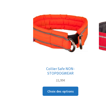
plusieurs
variations.
Les
options
peuvent
être
choisies
sur
la
page
du
produit
Collier Safe NON-
STOPDOGWEAR
22,95
€
Ce
Choix des options
produit
a
plusieurs