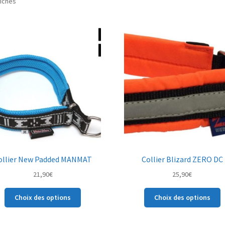
Trié
fichés
par
popularité
ollier New Padded MANMAT
Collier Blizard ZERO DC
21,90
€
25,90
€
Ce
C
Choix des options
Choix des options
produit
p
a
a