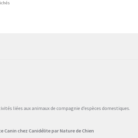
Trié
fichés
Les
L
par
options
o
popularité
peuvent
p
être
ê
choisies
c
sur
s
la
la
page
p
du
d
produit
p
tivités liées aux animaux de compagnie d’espèces domestiques.
Canin chez Canidélite par Nature de Chien