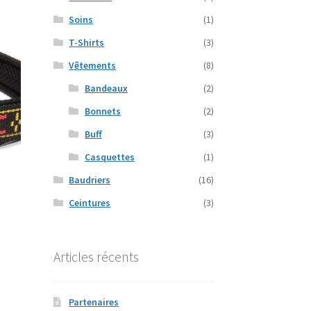
lusieurs
ariations.
Soins
(1)
es
T-Shirts
(3)
ptions
euvent
Vêtements
(8)
tre
Bandeaux
(2)
hoisies
ur
Bonnets
(2)
Buff
(3)
age
u
Casquettes
(1)
roduit
Baudriers
(16)
Ceintures
(3)
e
Articles récents
roduit
lusieurs
Partenaires
ariations.