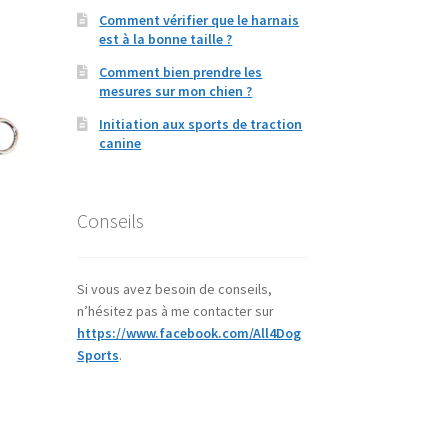
es
Comment vérifier que le harnais
est à la bonne taille ?
ptions
euvent
Comment bien prendre les
tre
mesures sur mon chien ?
hoisies
Initiation aux sports de traction
ur
canine
age
u
Conseils
roduit
Si vous avez besoin de conseils,
n’hésitez pas à me contacter sur
https://www.facebook.com/All4Dog
e
Sports
.
roduit
lusieurs
ariations.