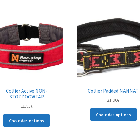
plusieurs
p
variations.
v
Les
L
options
o
peuvent
p
être
ê
choisies
c
sur
s
la
la
page
p
du
d
produit
p
Collier Active NON-
Collier Padded MANMAT
STOPDOGWEAR
21,90
€
21,95
€
C
Choix des options
Ce
p
Choix des options
produit
a
a
p
plusieurs
v