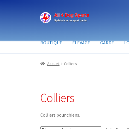
Aller
Aller
à
au
la
contenu
navigation
BOUTIQUE
ÉLEVAGE
GARDE
LO
Accueil
Colliers
Colliers
Colliers pour chiens.