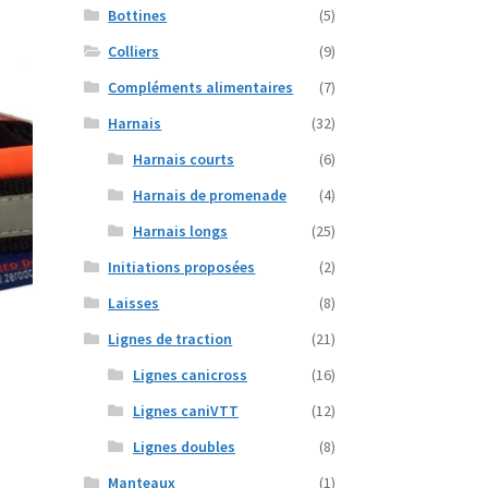
Bottines
(5)
Colliers
(9)
Compléments alimentaires
(7)
Harnais
(32)
Harnais courts
(6)
Harnais de promenade
(4)
Harnais longs
(25)
Initiations proposées
(2)
Laisses
(8)
Lignes de traction
(21)
Lignes canicross
(16)
Lignes caniVTT
(12)
e
roduit
Lignes doubles
(8)
Manteaux
(1)