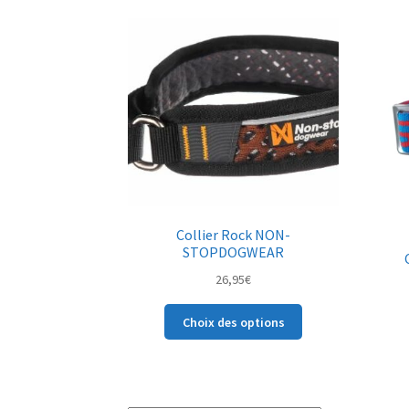
variations.
Les
options
peuvent
être
choisies
sur
la
page
du
produit
Collier Rock NON-
STOPDOGWEAR
26,95
€
Ce
Choix des options
produit
a
plusieurs
variations.