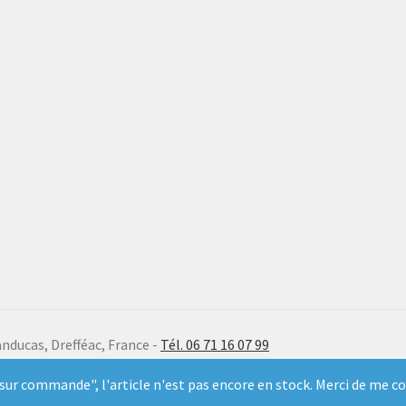
anducas, Drefféac, France -
Tél. 06 71 16 07 99
sur commande", l'article n'est pas encore en stock. Merci de me con