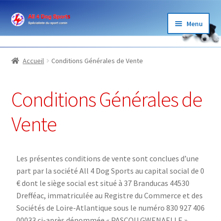
Menu
BOUTIQUE
Accueil
Conditions Générales de Vente
ÉLEVAGE
Conditions Générales de
GARDE
Vente
LOISIRS
SPORTS
Les présentes conditions de vente sont conclues d’une
part par la société All 4 Dog Sports au capital social de 0
BLOG ET PARTENAIRES
€ dont le siège social est situé à 37 Branducas 44530
Drefféac, immatriculée au Registre du Commerce et des
Sociétés de Loire-Atlantique sous le numéro 830 927 406
00033 ci-après dénommée « PASCOU GWENAELLE »