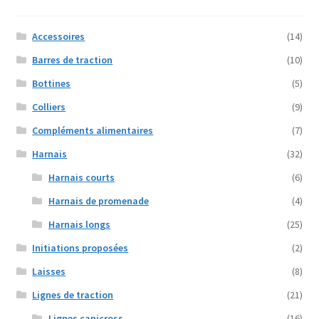
Accessoires
(14)
Barres de traction
(10)
Bottines
(5)
Colliers
(9)
Compléments alimentaires
(7)
Harnais
(32)
Harnais courts
(6)
Harnais de promenade
(4)
Harnais longs
(25)
Initiations proposées
(2)
Laisses
(8)
Lignes de traction
(21)
Lignes canicross
(16)