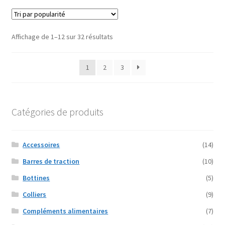
variations.
Les
options
Trié
Affichage de 1–12 sur 32 résultats
peuvent
par
être
popularité
1
2
3
choisies
sur
la
page
Catégories de produits
du
produit
Accessoires
(14)
Barres de traction
(10)
Bottines
(5)
Colliers
(9)
Compléments alimentaires
(7)