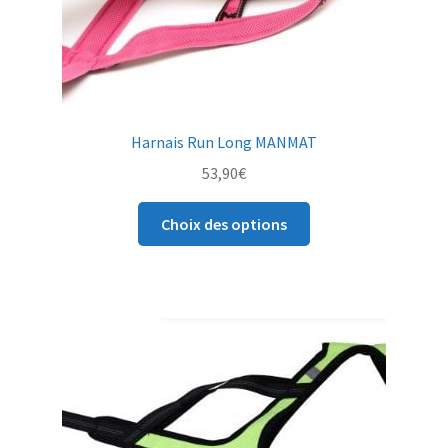
du
produit
Harnais Run Long MANMAT
53,90
€
Ce
Choix des options
produit
a
plusieurs
variations.
Les
options
peuvent
être
choisies