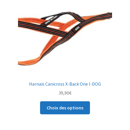
Les
options
peuvent
être
choisies
sur
la
page
du
produit
Harnais Canicross X-Back One I-DOG
39,90
€
Ce
Choix des options
produit
a
plusieurs