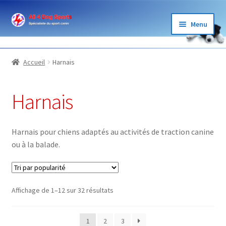
Aller
Aller
Menu
à
au
la
contenu
BOUTIQUE
navigation
Accueil
Harnais
ÉLEVAGE
Harnais
GARDE
LOISIRS
Harnais pour chiens adaptés au activités de traction canine
ou à la balade.
SPORTS
BLOG ET PARTENAIRES
Trié
Affichage de 1–12 sur 32 résultats
par
popularité
1
2
3