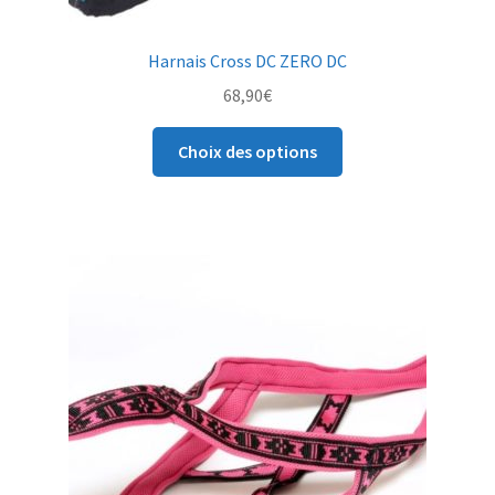
Harnais Cross DC ZERO DC
68,90
€
Ce
Choix des options
produit
a
plusieurs
variations.
Les
options
peuvent
être
choisies
sur
la
page