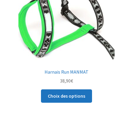
choisies
sur
la
page
du
produit
Harnais Run MANMAT
38,90
€
Ce
Choix des options
produit
a
plusieurs
variations.
Les