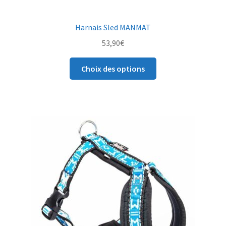
Harnais Sled MANMAT
53,90
€
Ce
Choix des options
produit
a
plusieurs
variations.
Les
options
peuvent
être
choisies
sur
la
page