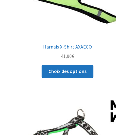
sur
la
page
du
produit
Harnais X-Shirt AXAECO
41,90
€
Ce
Choix des options
produit
a
plusieurs
variations.
Les
options
peuvent
être