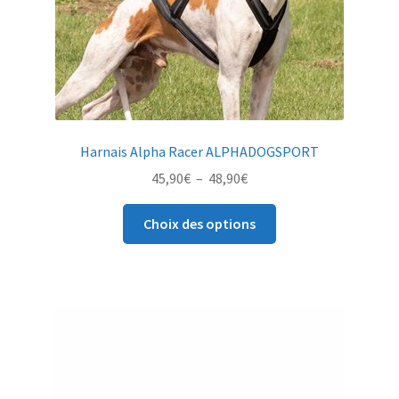
sur
la
page
du
produit
Harnais Alpha Racer ALPHADOGSPORT
Plage
45,90
€
–
48,90
€
de
Ce
prix :
Choix des options
produit
45,90€
a
à
plusieurs
48,90€
variations.
Les
options
peuvent
être