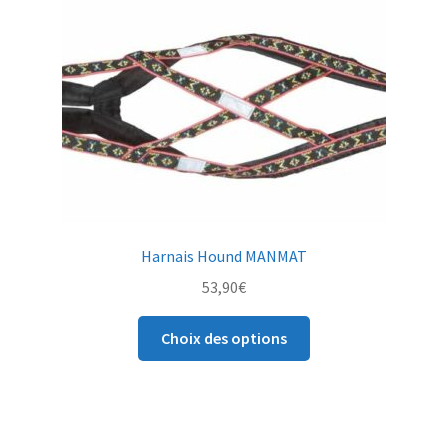
choisies
sur
la
page
du
produit
Harnais Hound MANMAT
53,90
€
Ce
Choix des options
produit
a
plusieurs
variations.