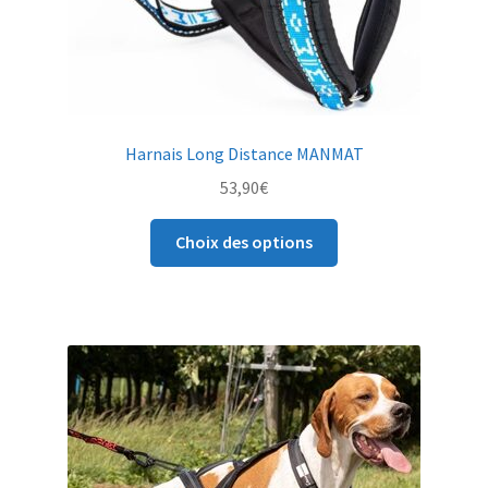
du
produit
Harnais Long Distance MANMAT
53,90
€
Ce
Choix des options
produit
a
plusieurs
variations.
Les
options
peuvent
être
choisies