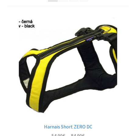
Harnais Short ZERO DC
Plage
54,90
€
–
84,90
€