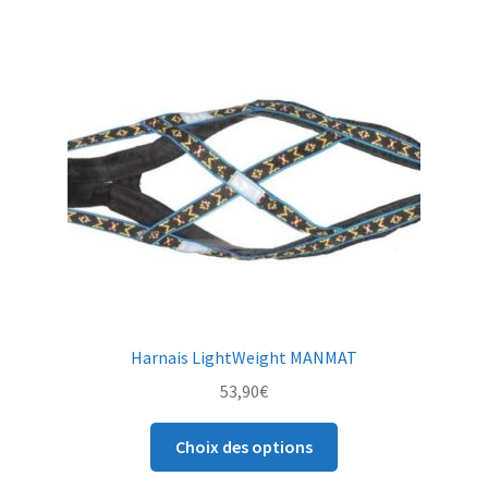
options
peuvent
être
choisies
sur
la
page
du
produit
Harnais LightWeight MANMAT
53,90
€
Ce
Choix des options
produit