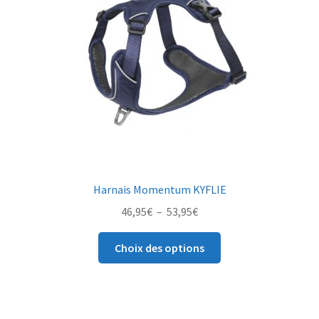
la
page
du
produit
Harnais Momentum KYFLIE
Plage
46,95
€
–
53,95
€
de
Ce
prix :
Choix des options
produit
46,95€
a
à
plusieurs
53,95€
variations.