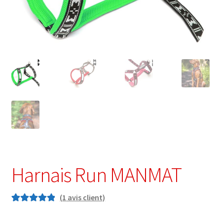
Harnais Run MANMAT
(
1
avis client)
Noté
1
5.00
sur