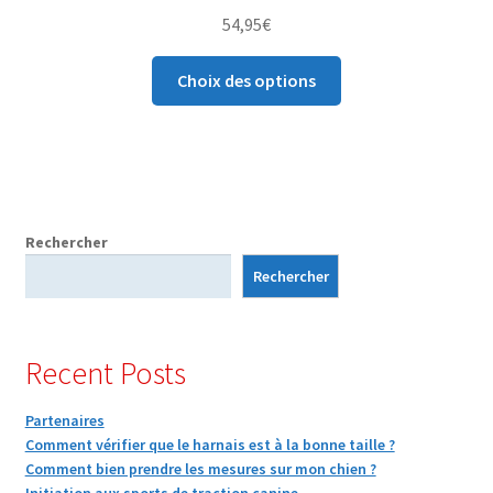
54,95
€
Ce
Choix des options
produit
a
plusieurs
variations.
Les
options
Rechercher
peuvent
Rechercher
être
choisies
sur
Recent Posts
la
page
Partenaires
du
Comment vérifier que le harnais est à la bonne taille ?
produit
Comment bien prendre les mesures sur mon chien ?
Initiation aux sports de traction canine