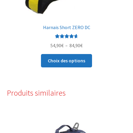
Harnais Short ZERO DC
Note
4.75
Plage
54,90
€
–
84,90
€
sur 5
de
Ce
prix :
Choix des options
produit
54,90€
a
à
plusieurs
84,90€
variations.
Produits similaires
Les
options
peuvent
être
choisies
sur