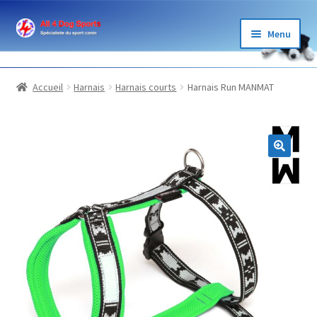
Aller
Aller
Menu
à
au
la
contenu
BOUTIQUE
navigation
Accueil
Harnais
Harnais courts
Harnais Run MANMAT
ÉLEVAGE
GARDE
LOISIRS
SPORTS
BLOG ET PARTENAIRES