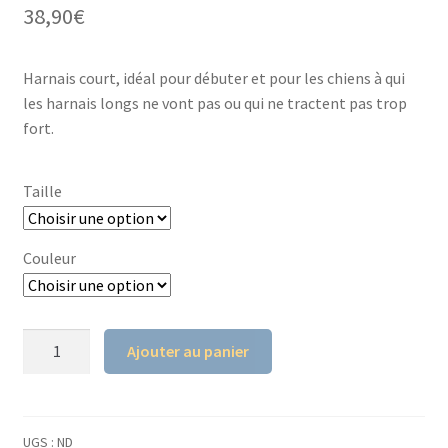
5 basé sur
38,90
€
notation
client
Harnais court, idéal pour débuter et pour les chiens à qui
les harnais longs ne vont pas ou qui ne tractent pas trop
fort.
Taille
Couleur
quantité
Ajouter au panier
de
Harnais
Run
MANMAT
UGS :
ND