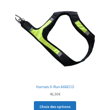
Les
options
peuvent
être
choisies
sur
la
page
du
produit
Harnais X-Run AXAECO
46,90
€
Ce
Choix des options