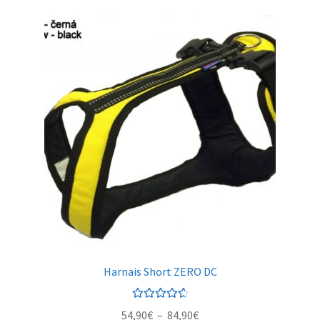
Harnais Short ZERO DC
Note
4.75
54,90
€
–
84,90
€