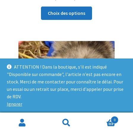
sur 5
Choix des options
ATTENTION ! Dans la boutique, s'il est indiqué
"Disponible sur commande", l'article n'est pas encore en
stock. Merci de me contacter pour connaître le délai. Pour
un essai ou un retrait sur place, merci d'appeler pour prise
de RDV.
Ignorer
0
Recherche