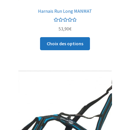
Harnais Run Long MANMAT
Note
5.00
sur
53,90
€
5
Choix des options