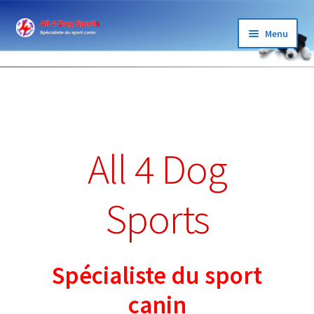
Menu
BOUTIQUE
ÉLEVAGE
GARDE
All 4 Dog
LOISIRS
Sports
SPORTS
BLOG ET PARTENAIRES
Spécialiste du sport
canin