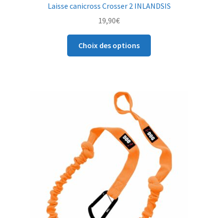
Laisse canicross Crosser 2 INLANDSIS
19,90
€
Ce
Choix des options
produit
a
plusieurs
variations.
Les
options
peuvent
être
choisies
sur
la
page
du
produit