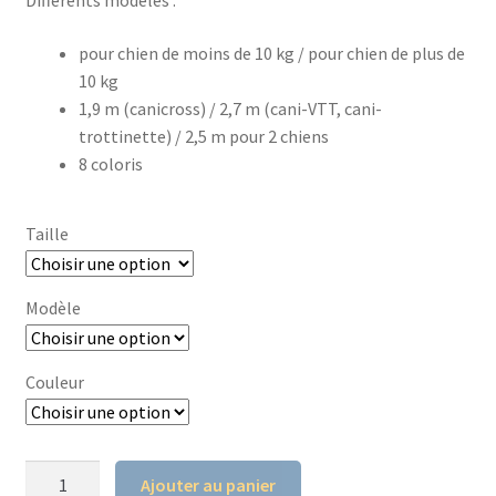
à
pour chien de moins de 10 kg / pour chien de plus de
86,90€
10 kg
1,9 m (canicross) / 2,7 m (cani-VTT, cani-
trottinette) / 2,5 m pour 2 chiens
8 coloris
Taille
Modèle
Couleur
quantité
Ajouter au panier