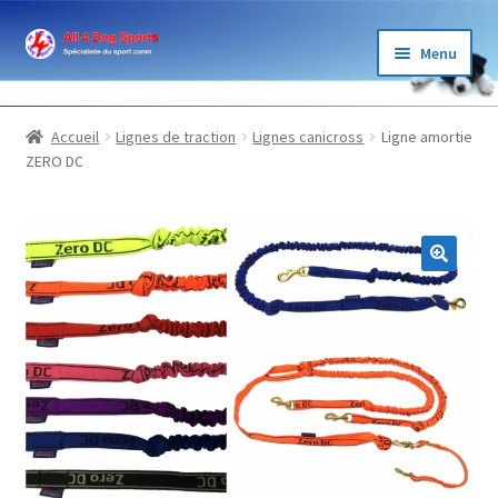
Aller
Aller
Menu
à
au
la
contenu
BOUTIQUE
navigation
Accueil
Lignes de traction
Lignes canicross
Ligne amortie
ZERO DC
ÉLEVAGE
GARDE
LOISIRS
SPORTS
BLOG ET PARTENAIRES