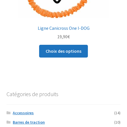
Ligne Canicross One I-DOG
19,90
€
Ce
Choix des options
produit
a
plusieurs
variations.
Les
options
Catégories de produits
peuvent
être
choisies
Accessoires
(14)
sur
Barres de traction
(10)
la