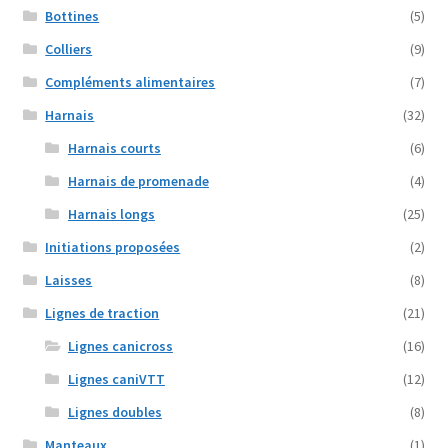
Bottines
(5)
page
du
Colliers
(9)
produit
Compléments alimentaires
(7)
Harnais
(32)
Harnais courts
(6)
Harnais de promenade
(4)
Harnais longs
(25)
Initiations proposées
(2)
Laisses
(8)
Lignes de traction
(21)
Lignes canicross
(16)
Lignes caniVTT
(12)
Lignes doubles
(8)
Manteaux
(1)