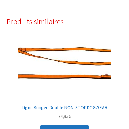
a
plusieurs
variations.
Produits similaires
Les
options
peuvent
être
choisies
sur
la
page
du
produit
Ligne Bungee Double NON-STOPDOGWEAR
74,95
€