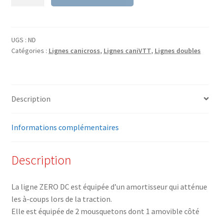
de
Ligne
amortie
ZERO
UGS :
ND
Catégories :
Lignes canicross
,
Lignes caniVTT
,
Lignes doubles
DC
Description
Informations complémentaires
Description
La ligne ZERO DC est équipée d’un amortisseur qui atténue
les à-coups lors de la traction.
Elle est équipée de 2 mousquetons dont 1 amovible côté