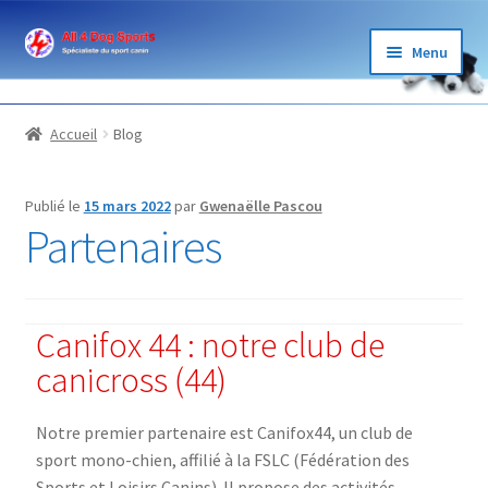
Menu
BOUTIQUE
Accueil
Blog
ÉLEVAGE
Publié le
15 mars 2022
par
Gwenaëlle Pascou
GARDE
Partenaires
LOISIRS
Canifox 44 : notre club de
SPORTS
canicross (44)
BLOG ET PARTENAIRES
Notre premier partenaire est Canifox44, un club de
sport mono-chien, affilié à la FSLC (Fédération des
Sports et Loisirs Canins). Il propose des activités