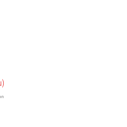
u)
on