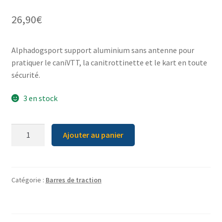
26,90
€
Alphadogsport support aluminium sans antenne pour
pratiquer le caniVTT, la canitrottinette et le kart en toute
sécurité.
3 en stock
quantité
Ajouter au panier
de
Support
alu
sans
Catégorie :
Barres de traction
antenne
ALPHADOGSPORT