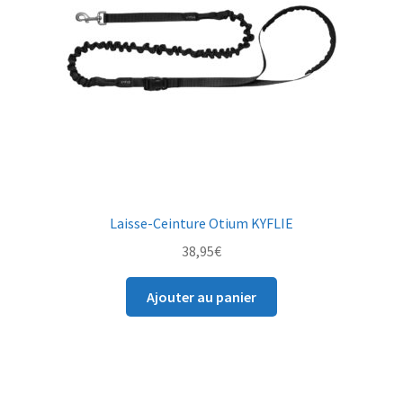
choisies
sur
la
page
du
produit
Laisse-Ceinture Otium KYFLIE
38,95
€
Ajouter au panier