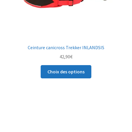
Ceinture canicross Trekker INLANDSIS
42,90
€
Ce
Choix des options
produit
a
plusieurs
variations.
Les
options
peuvent
être