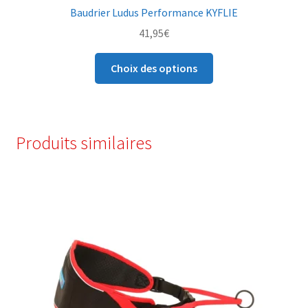
Baudrier Ludus Performance KYFLIE
41,95
€
Ce
Choix des options
produit
a
plusieurs
variations.
Produits similaires
Les
options
peuvent
être
choisies
sur
la
page
du
produit