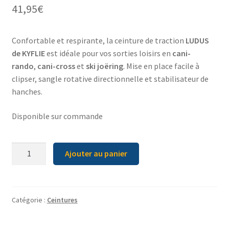
41,95
€
Confortable et respirante, la ceinture de traction
LUDUS
de KYFLIE
est idéale pour vos sorties loisirs en
cani-
rando
,
cani-cross
et
ski joëring
. Mise en place facile à
clipser, sangle rotative directionnelle et stabilisateur de
hanches.
Disponible sur commande
quantité
Ajouter au panier
de
Ceinture
Ludus
KYFLIE
Catégorie :
Ceintures