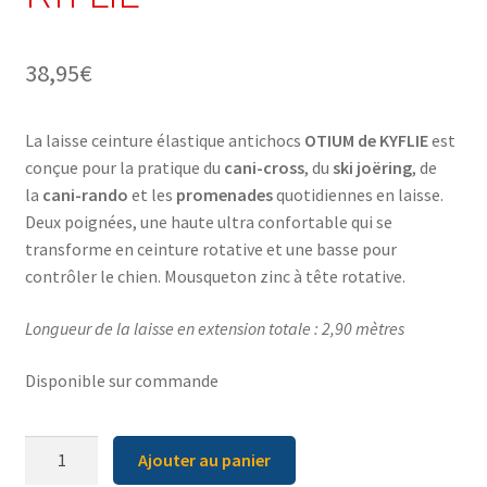
38,95
€
La laisse ceinture élastique antichocs
OTIUM de KYFLIE
est
conçue pour la pratique du
cani-cross
, du
ski joëring
, de
la
cani-rando
et les
promenades
quotidiennes en laisse.
Deux poignées, une haute ultra confortable qui se
transforme en ceinture rotative et une basse pour
contrôler le chien. Mousqueton zinc à tête rotative.
Longueur de la laisse en extension totale : 2,90 mètres
Disponible sur commande
quantité
Ajouter au panier
de