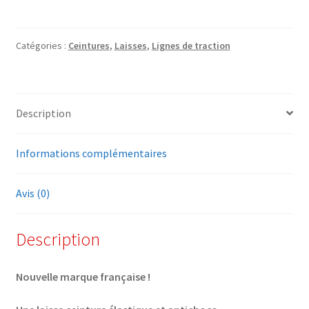
Laisse-
Ceinture
Otium
Catégories :
Ceintures
,
Laisses
,
Lignes de traction
KYFLIE
Description
Informations complémentaires
Avis (0)
Description
Nouvelle marque française !