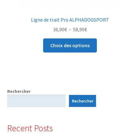
Ligne de trait Pro ALPHADOGSPORT
Plage
36,90
€
–
58,90
€
de
Ce
prix :
Choix des options
produit
36,90€
a
à
plusieurs
58,90€
variations.
Les
options
Rechercher
peuvent
Rechercher
être
choisies
sur
Recent Posts
la
page