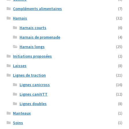
produit
Compléments alimentaires
(7)
Harnais
(32)
Harnais courts
(6)
Harnais de promenade
(4)
Harnais longs
(25)
Initiations proposées
(2)
Laisses
(8)
Lignes de traction
(21)
Lignes canicross
(16)
Lignes caniVTT
(12)
Lignes doubles
(8)
Manteaux
(1)
Soins
(1)