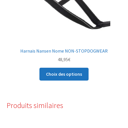
Harnais Nansen Nome NON-STOPDOGWEAR
48,95
€
Ce
Choix des options
produit
a
plusieurs
variations.
Produits similaires
Les
options
peuvent