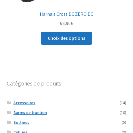
Harnais Cross DC ZERO DC
68,90
€
Ce
Choix des options
produit
a
plusieurs
variations.
Les
options
Catégories de produits
peuvent
être
choisies
Accessoires
(14)
sur
Barres de traction
(10)
la
Bottines
(5)
page
du
Colliers
(9)