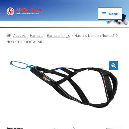
Aller
Aller
Menu
à
au
la
contenu
BOUTIQUE
navigation
Accueil
Harnais
Harnais longs
Harnais Nansen Nome 5.0
NON-STOPDOGWEAR
ÉLEVAGE
GARDE
LOISIRS
SPORTS
BLOG ET PARTENAIRES