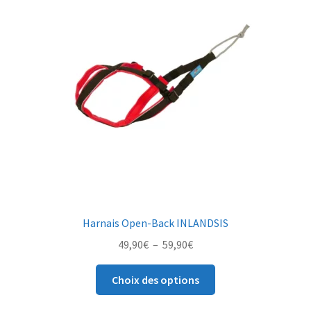
être
choisies
sur
la
page
du
produit
Harnais Open-Back INLANDSIS
Plage
49,90
€
–
59,90
€
de
Ce
prix :
Choix des options
produit
49,90€
a