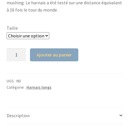
mushing. Le harnais a été testé sur une distance équivalant
à 16 fois le tour du monde.
Taille
quantité
Ajouter au panier
de
Harnais
Nansen
Nome
UGS :
ND
Catégorie :
Harnais longs
5.0
NON-
STOPDOGWEAR
Description