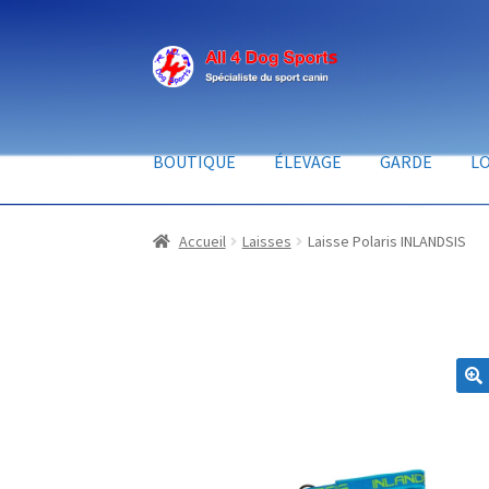
Aller
Aller
à
au
la
contenu
navigation
BOUTIQUE
ÉLEVAGE
GARDE
LO
Accueil
Laisses
Laisse Polaris INLANDSIS