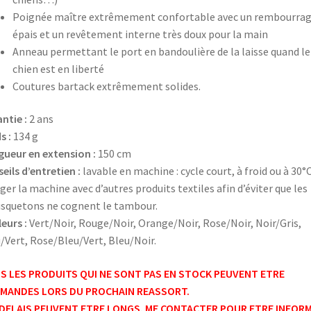
Poignée maître extrêmement confortable avec un rembourra
épais et un revêtement interne très doux pour la main
Anneau permettant le port en bandoulière de la laisse quand le
chien est en liberté
Coutures bartack extrêmement solides.
ntie :
2 ans
s :
134 g
ueur en extension :
150 cm
eils d’entretien :
lavable en machine : cycle court, à froid ou à 30°
ger la machine avec d’autres produits textiles afin d’éviter que les
quetons ne cognent le tambour.
eurs :
Vert/Noir, Rouge/Noir, Orange/Noir, Rose/Noir, Noir/Gris,
/Vert, Rose/Bleu/Vert, Bleu/Noir.
S LES PRODUITS QUI NE SONT PAS EN STOCK PEUVENT ETRE
MANDES LORS DU PROCHAIN REASSORT.
 DELAIS PEUVENT ETRE LONGS. ME CONTACTER POUR ETRE INFORM