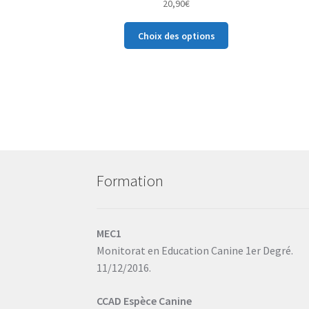
20,90
€
Ce
Choix des options
produit
a
plusieurs
variations.
Les
options
peuvent
être
choisies
Formation
sur
la
page
du
MEC1
produit
Monitorat en Education Canine 1er Degré.
11/12/2016.
CCAD Espèce Canine