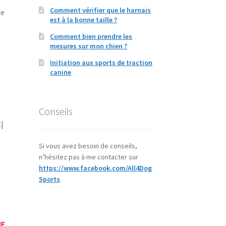
Comment vérifier que le harnais
ge
est à la bonne taille ?
Comment bien prendre les
mesures sur mon chien ?
Initiation aux sports de traction
canine
Conseils
C|
Si vous avez besoin de conseils,
n’hésitez pas à me contacter sur
https://www.facebook.com/All4Dog
Sports
.
E.