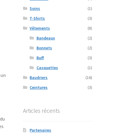
Soins
(1)
T-Shirts
(3)
Vêtements
(8)
Bandeaux
(2)
Bonnets
(2)
Buff
(3)
Casquettes
(1)
 un
Baudriers
(16)
Ceintures
(3)
Articles récents
 du
es
Partenaires