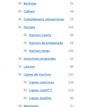
Bottines
(5)
Colliers
(9)
Compléments alimentaires
(7)
Harnais
(32)
Harnais courts
(6)
Harnais de promenade
(4)
Harnais longs
(25)
Initiations proposées
(2)
Laisses
(8)
Lignes de traction
(21)
Lignes canicross
(16)
Lignes caniVTT
(12)
Lignes doubles
(8)
Manteaux
(1)