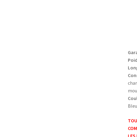
Gara
Poid
Long
Cons
char
mous
Coul
Bleu
TOU
COM
LES