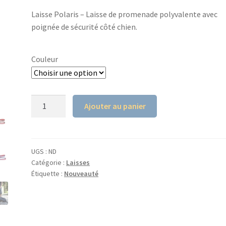
Laisse Polaris – Laisse de promenade polyvalente avec
poignée de sécurité côté chien.
Couleur
quantité
Ajouter au panier
de
Laisse
Polaris
INLANDSIS
UGS :
ND
Catégorie :
Laisses
Étiquette :
Nouveauté