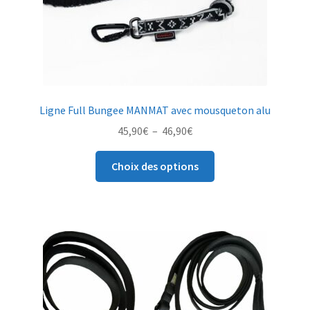
Ligne Full Bungee MANMAT avec mousqueton alu
Plage
45,90
€
–
46,90
€
de
Ce
prix :
Choix des options
produit
45,90€
a
à
plusieurs
46,90€
variations.
Les
options
peuvent
être