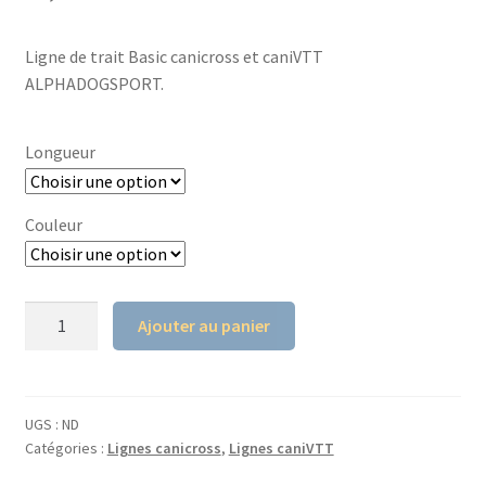
Ligne de trait Basic canicross et caniVTT
ALPHADOGSPORT.
Longueur
Couleur
quantité
Ajouter au panier
de
Ligne
de
trait
UGS :
ND
Catégories :
Lignes canicross
,
Lignes caniVTT
Basic
ALPHADOGSPORT