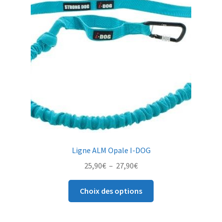
options
peuvent
être
choisies
sur
la
page
du
produit
Ligne ALM Opale I-DOG
Plage
25,90
€
–
27,90
€
de
Ce
prix :
Choix des options
produit
25,90€
a
à