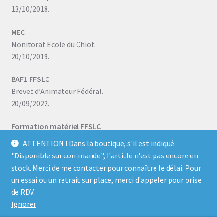
13/10/2018.
MEC
Monitorat Ecole du Chiot.
20/10/2019.
BAF1 FFSLC
Brevet d’Animateur Fédéral.
20/09/2022.
Formation matériel FFSLC
08/07/2023.
ATTENTION ! Dans la boutique, s'il est indiqué
"Disponible sur commande", l'article n'est pas encore en
stock. Merci de me contacter pour connaître le délai. Pour
un essai ou un retrait sur place, merci d'appeler pour prise
© All 4 Dog Sports -
Mentions légales
- 37 Branducas,
de RDV.
Drefféac, France -
Tél. 06 71 16 07 99
Ignorer