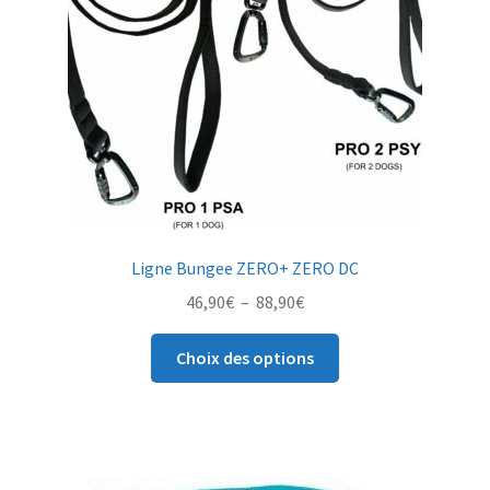
choisies
sur
la
page
du
produit
Ligne Bungee ZERO+ ZERO DC
Plage
46,90
€
–
88,90
€
de
Ce
prix :
Choix des options
produit
46,90€
a
à
plusieurs
88,90€
variations.
Les