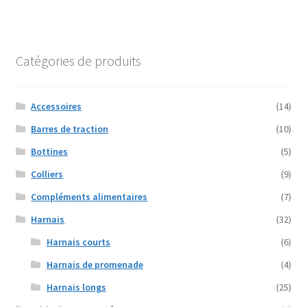
plusieurs
27,90€
variations.
Les
options
Catégories de produits
peuvent
être
choisies
Accessoires
(14)
sur
Barres de traction
(10)
la
Bottines
(5)
page
du
Colliers
(9)
produit
Compléments alimentaires
(7)
Harnais
(32)
Harnais courts
(6)
Harnais de promenade
(4)
Harnais longs
(25)