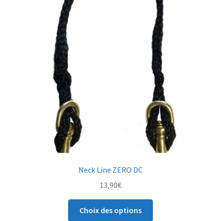
Les
options
peuvent
être
choisies
sur
la
page
du
produit
Neck Line ZERO DC
13,90
€
Ce
Choix des options
produit