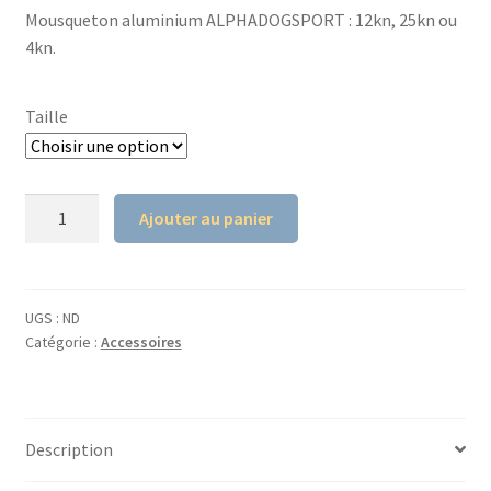
Mousqueton aluminium ALPHADOGSPORT : 12kn, 25kn ou
4kn.
Taille
quantité
Ajouter au panier
de
Mousqueton
aluminium
ALPHADOGSPORT
UGS :
ND
Catégorie :
Accessoires
Description