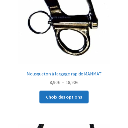
Mousqueton à largage rapide MANMAT
Plage
8,90
€
–
18,90
€
de
Ce
prix :
Choix des options
produit
8,90€
a
à
plusieurs
18,90€
variations.