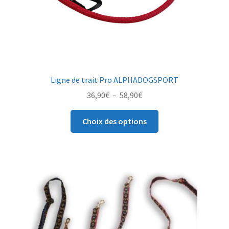
Ligne de trait Pro ALPHADOGSPORT
Plage
36,90
€
–
58,90
€
de
Ce
prix :
Choix des options
produit
36,90€
a
à
plusieurs
58,90€
variations.
Les
options
peuvent
être