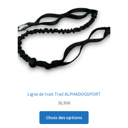
options
peuvent
être
choisies
sur
la
page
du
produit
Ligne de trait Trail ALPHADOGSPORT
36,90
€
Ce
Choix des options
produit