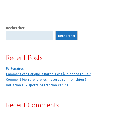
a
plusieurs
variations.
Les
options
Rechercher
peuvent
Rechercher
être
choisies
sur
Recent Posts
la
page
Partenaires
du
Comment vérifier que le harnais est à la bonne taille ?
produit
Comment bien prendre les mesures sur mon chien ?
Initiation aux sports de traction canine
Recent Comments