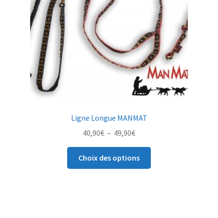
choisies
sur
la
page
du
produit
Ligne Longue MANMAT
Plage
40,90
€
–
49,90
€
de
Ce
prix :
Choix des options
produit
40,90€
a
à
plusieurs
49,90€
variations.
Les