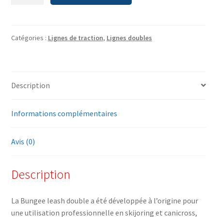
de
Ligne
Bungee
Double
Catégories :
Lignes de traction
,
Lignes doubles
NON-
STOPDOGWEAR
Description
Informations complémentaires
Avis (0)
Description
La Bungee leash double a été développée à l’origine pour
une utilisation professionnelle en skijoring et canicross,