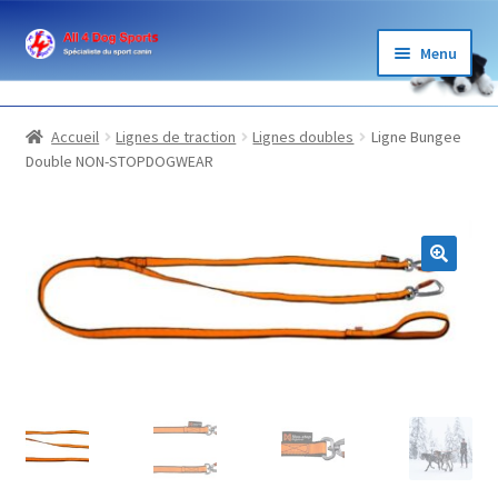
Aller
Aller
Menu
à
au
la
contenu
BOUTIQUE
navigation
Accueil
Lignes de traction
Lignes doubles
Ligne Bungee
Double NON-STOPDOGWEAR
ÉLEVAGE
GARDE
LOISIRS
SPORTS
BLOG ET PARTENAIRES