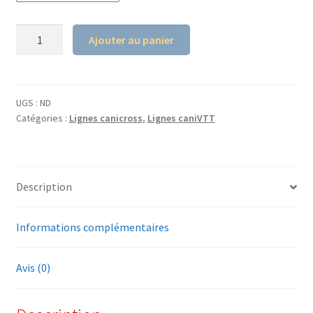
quantité
Ajouter au panier
de
Ligne
ALM
Opale
UGS :
ND
Catégories :
Lignes canicross
,
Lignes caniVTT
I-
DOG
Description
Informations complémentaires
Avis (0)