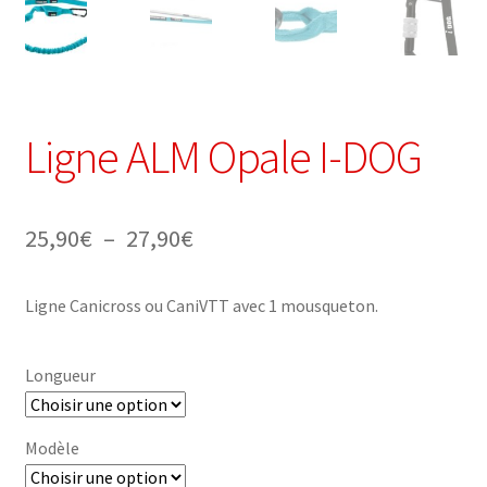
Ligne ALM Opale I-DOG
Plage
25,90
€
–
27,90
€
de
Ligne Canicross ou CaniVTT avec 1 mousqueton.
prix :
25,90€
Longueur
à
27,90€
Modèle