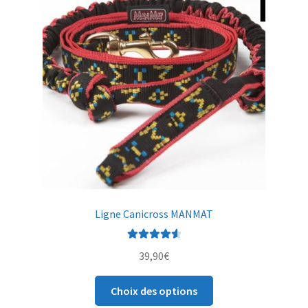
Ligne Canicross MANMAT
Note
4.67
39,90
€
sur 5
Ce
Choix des options
produit