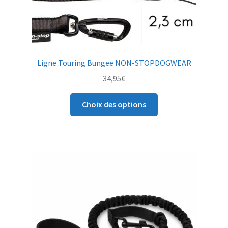
produit
Ligne Touring Bungee NON-STOPDOGWEAR
34,95
€
Ce
Choix des options
produit
a
plusieurs
variations.
Les
options
peuvent
être
choisies
sur