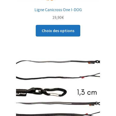
Ligne Canicross One I-DOG
19,90
€
Ce
Choix des options
produit
a
plusieurs
variations.
Les
options
peuvent
être
choisies
sur
la
page
du