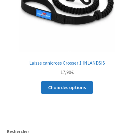
la
page
du
produit
Laisse canicross Crosser 1 INLANDSIS
17,90
€
Ce
Choix des options
produit
a
plusieurs
variations.
Les
options
Rechercher